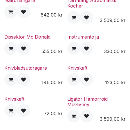
Nålförlängare
Tarmtång Atraumatisk,
Kocher
642,00
kr
3 509,00
kr
Dissektor Mc Donald
Instrumentolja
555,00
kr
330,00
kr
Knivbladsutdragare
Knivskaft
146,00
kr
123,00
kr
Knivskaft
Ligator Hemorroid
McGivney
72,00
kr
3 599,00
kr