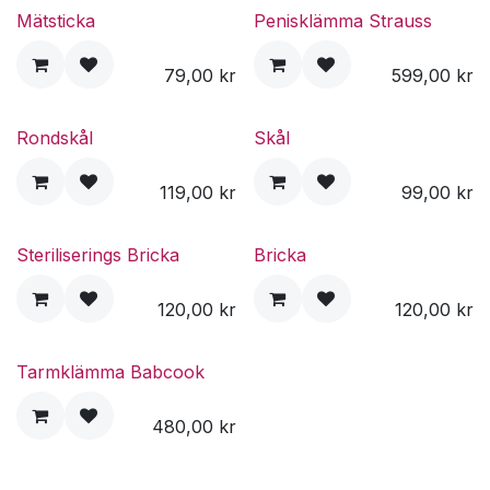
Mätsticka
Penisklämma Strauss
79,00
kr
599,00
kr
Rondskål
Skål
119,00
kr
99,00
kr
Steriliserings Bricka
Bricka
120,00
kr
120,00
kr
Tarmklämma Babcook
480,00
kr