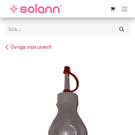
Hoppa till innehåll
Övriga instrument