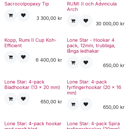
Sacrocolpopexy Tip
RUMI II och Advincula
Arch
3 300,00
kr
30 000,00
kr
Kopp, Rumi II Cup Koh-
Lone Star - Hookar 4
Efficient
pack, 12mm, trubbiga,
långa ledhakar
6 400,00
kr
650,00
kr
Lone Star: 4-pack
Lone Star: 4-pack
Bladhookar (13 x 20 mm)
fyrfingerhookar (20 x 16
mm)
650,00
kr
650,00
kr
Lone Star: 4-pack hookar
Lone Star: 4-pack Spira
med smalt blad
trefingerhookar (20mm)