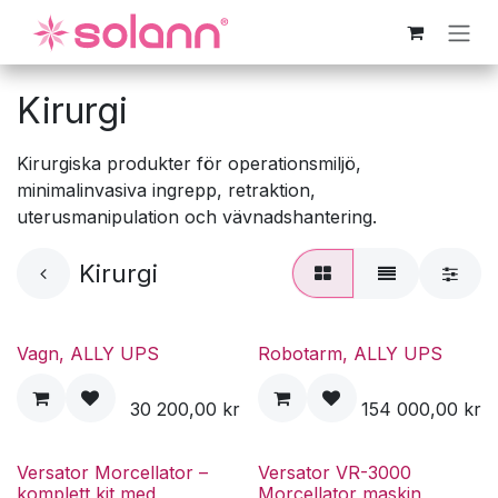
Hoppa till innehåll
Kirurgi
Kirurgiska produkter för operationsmiljö,
minimalinvasiva ingrepp, retraktion,
uterusmanipulation och vävnadshantering.
Kirurgi
Vagn, ALLY UPS
Robotarm, ALLY UPS
30 200,00
kr
154 000,00
kr
Versator Morcellator –
Versator VR-3000
komplett kit med
Morcellator maskin