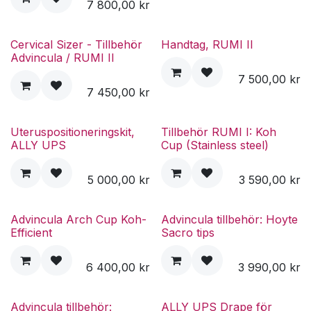
7 800,00
kr
Cervical Sizer - Tillbehör
Handtag, RUMI II
Advincula / RUMI II
7 500,00
kr
7 450,00
kr
Uteruspositioneringskit,
Tillbehör RUMI I: Koh
ALLY UPS
Cup (Stainless steel)
5 000,00
kr
3 590,00
kr
Advincula Arch Cup Koh-
Advincula tillbehör: Hoyte
Efficient
Sacro tips
6 400,00
kr
3 990,00
kr
Advincula tillbehör:
ALLY UPS Drape för