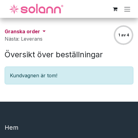
Hoppa till innehåll
Granska order
1 av 4
Nästa: Leverans
Översikt över beställningar
Kundvagnen är tom!
Hem​​