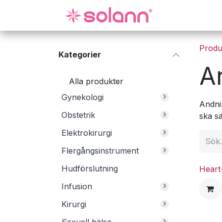
Hoppa till innehåll
Gynekologi
Produ
Kategorier
A
Alla produkter
›
Gynekologi
Andni
›
Obstetrik
ska sä
›
Elektrokirurgi
›
Flergångsinstrument
Hudförslutning
Heart
›
Infusion
›
Kirurgi
›