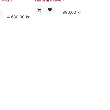
e Mikro
Nålförare Nivert
r
990,00
kr
4 680,00
kr