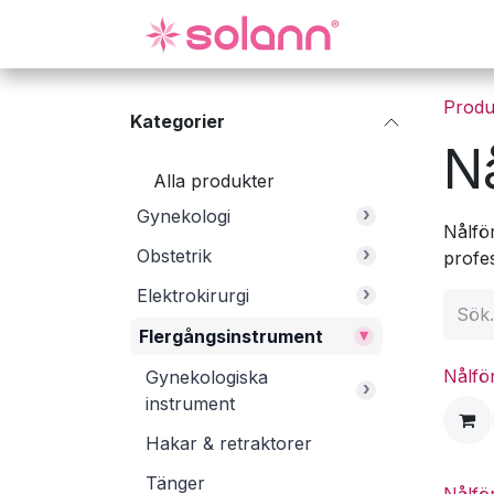
Hoppa till innehåll
Gynekologi
Produ
Kategorier
N
Alla produkter
›
Gynekologi
Nålför
›
Obstetrik
profes
›
Elektrokirurgi
▾
Flergångsinstrument
Nålfö
Gynekologiska
›
instrument
Hakar & retraktorer
Tänger