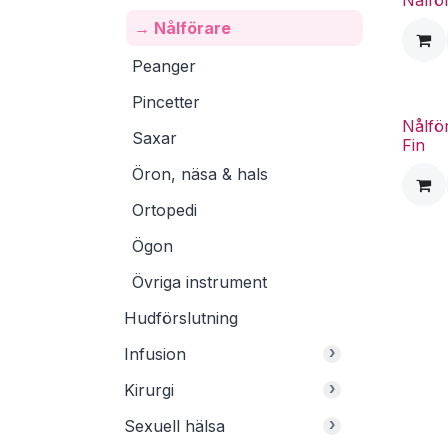
Nålfö
→ Nålförare
Peanger
Pincetter
Nålfö
Saxar
Fin
Öron, näsa & hals
Ortopedi
Ögon
Övriga instrument
Hudförslutning
›
Infusion
›
Kirurgi
›
Sexuell hälsa