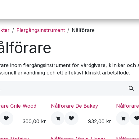
Operation
Infusion
Företaget
Webbutik
kter
Flergångsinstrument
Nålförare
ålförare
are inom flergångsinstrument för vårdgivare, kliniker och s
sionell användning och ett effektivt kliniskt arbetsflöde.
rare Crile-Wood
Nålförare De Bakey
Nålförar
300,00
kr
932,00
kr