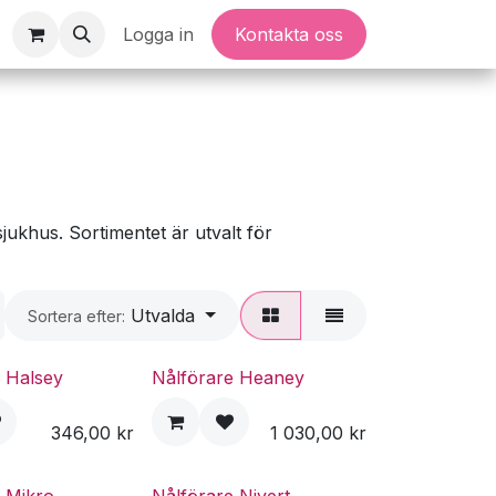
Logga in
Kontakta oss
jukhus. Sortimentet är utvalt för
Utvalda
Sortera efter:
e Halsey
Nålförare Heaney
346,00
kr
1 030,00
kr