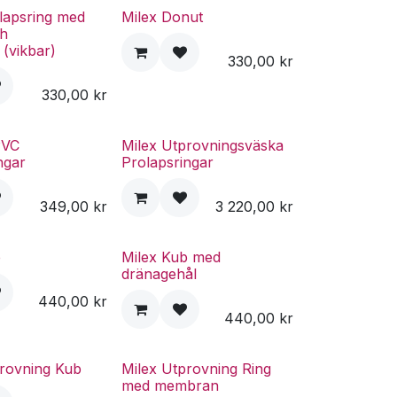
lapsring med
Milex Donut
ch
(vikbar)
330,00
kr
330,00
kr
PVC
Milex Utprovningsväska
ngar
Prolapsringar
349,00
kr
3 220,00
kr
b
Milex Kub med
dränagehål
440,00
kr
440,00
kr
provning Kub
Milex Utprovning Ring
med membran