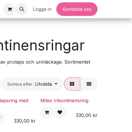
Logga in
Kontakta oss
ntinensringar
 av prolaps och urinläckage. Sortimentet
Utvalda
Sortera efter:
lapsring med
Milex Inkontinensring
330,00
kr
330,00
kr