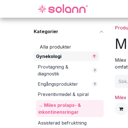
Hoppa till innehåll
Gynekologi
Produ
Kategorier
Mi
Alla produkter
▾
Gynekologi
Milex
Provtagning &
omfatt
›
diagnostik
›
Engångsprodukter
Preventivmedel & spiral
Milex
→ Milex prolaps- &
inkontinensringar
Assisterad befruktning