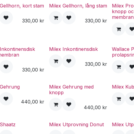
 Gellhorn, kort stam
Milex Gellhorn, lång stam
Milex Pro
knopp o
membran 
330,00
kr
330,00
kr
 Inkontinensdisk
Milex Inkontinensdisk
Wallace 
membran
prolapsri
330,00
kr
330,00
kr
 Gehrung
Milex Gehrung med
Milex Ku
knopp
440,00
kr
440,00
kr
 Shaatz
Milex Utprovning Donut
Milex Ut