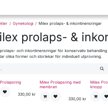
Operation
Infusion
Företaget
Webbutik
kter
Gynekologi
Milex prolaps- & inkontinensringar
lex prolaps- & inko
 prolaps- och inkontinensringar för konservativ behandling
ar olika former och storlekar för individuell utprovning.
 Prolapsring
Milex Prolapsring med
Milex Pro
membran
knopp
330,00
kr
330,00
kr