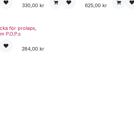
330,00
kr
625,00
kr
cka för prolaps,
m P.O.P.s
284,00
kr