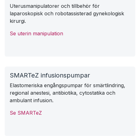
Cervikal screening och biopsi
Cellprovsborstar, spatlar, biopsitänger, spekulum
och produkter för cervikala provtagningsflöden.
Se cervikal screening
Uterin manipulation
Uterusmanipulatorer och tillbehör för
laparoskopisk och robotassisterad gynekologisk
kirurgi.
Se uterin manipulation