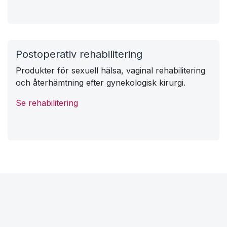
CSTD och slutna överföringssystem
Closed System Drug Transfer Devices för
hantering av farliga läkemedel inom apotek,
onkologi och hematologi.
Se CSTD
Postoperativ rehabilitering
Produkter för sexuell hälsa, vaginal rehabilitering
och återhämtning efter gynekologisk kirurgi.