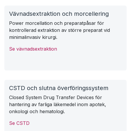
SMARTeZ infusionspumpar
Elastomeriska engångspumpar för smärtlindring,
regional anestesi, antibiotika, cytostatika och
ambulant infusion.
Se SMARTeZ
Vävnadsextraktion och morcellering
Power morcellation och preparatpåsar för
kontrollerad extraktion av större preparat vid
minimalinvasiv kirurgi.
Se vävnadsextraktion