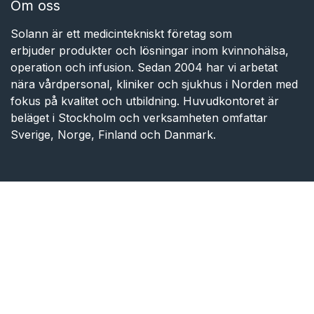
Hem​​
Om oss
Användarvillkor
Legal Advice
Integritetspolicy
Privacy Policy
Terms of use
Boka möte
Om oss
Solann är ett medicintekniskt företag som
erbjuder produkter och lösningar inom kvinnohälsa,
operation och infusion. Sedan 2004 har vi arbetat
nära vårdpersonal, kliniker och sjukhus i Norden med
fokus på kvalitet och utbildning. Huvudkontoret är
beläget i Stockholm och verksamheten omfattar