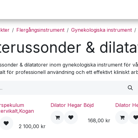
Operation
Infusion
Företaget
Webbutik
kter
Flergångsinstrument
Gynekologiska instrument
terussonder & dilata
ssonder & dilatatorer inom gynekologiska instrument för vår
alt för professionell användning och ett effektivt kliniskt ar
orspekulum
Dilator Hegar Böjd
Dilator H
ervikalt,Kogan
168,00
kr
2 100,00
kr