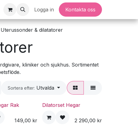
Logga in
Kontakta oss
Uterussonder & dilatatorer
torer
dgivare, kliniker och sjukhus. Sortimentet
betsflöde.
Utvalda
Sortera efter:
egar Rak
Dilatorset Hegar
149,00
kr
2 290,00
kr