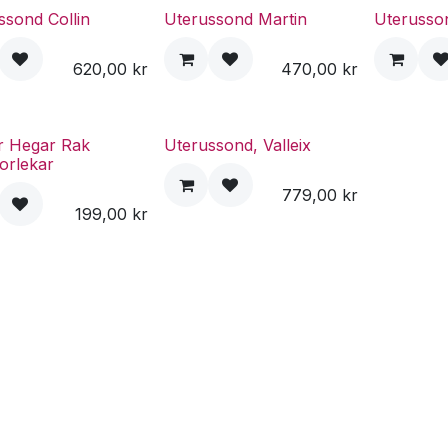
ssond Collin
Uterussond Martin
Uterusso
620,00
kr
470,00
kr
or Hegar Rak
Uterussond, Valleix
torlekar
779,00
kr
199,00
kr