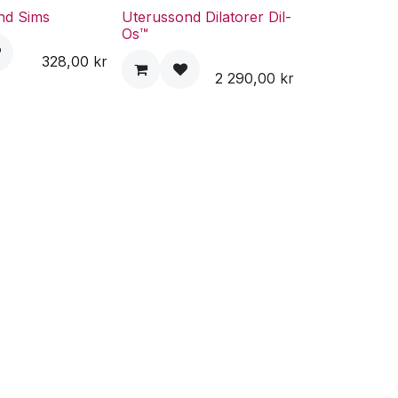
nd Sims
Uterussond Dilatorer Dil-
Os™
328,00
kr
2 290,00
kr