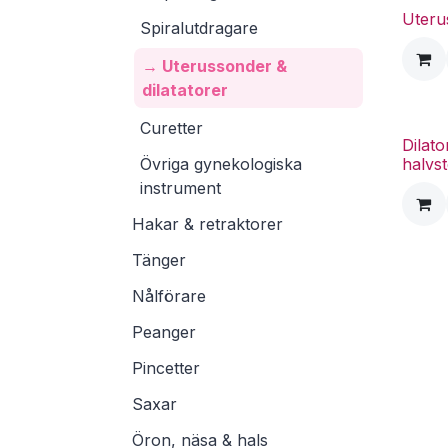
Uteru
Spiralutdragare
→ Uterussonder &
dilatatorer
Curetter
Dilat
Övriga gynekologiska
halvs
instrument
Hakar & retraktorer
Tänger
Nålförare
Peanger
Pincetter
Saxar
Öron, näsa & hals