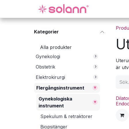
Hoppa till innehåll
Gynekologi
Produ
Kategorier
U
Alla produkter
›
Gynekologi
Uteru
›
Obstetrik
är utv
›
Elektrokirurgi
▾
Flergångsinstrument
Dilat
Gynekologiska
▾
Endoc
instrument
Spekulum & retraktorer
Biopsitänger