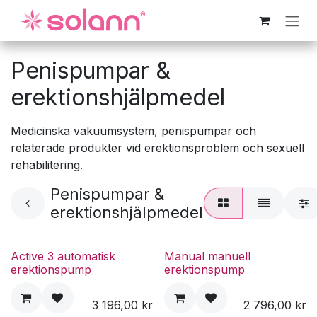
Hoppa till innehåll
Penispumpar &
erektionshjälpmedel
Medicinska vakuumsystem, penispumpar och
relaterade produkter vid erektionsproblem och sexuell
rehabilitering.
Penispumpar &
erektionshjälpmedel
Active 3 automatisk
Manual manuell
erektionspump
erektionspump
3 196,00
kr
2 796,00
kr