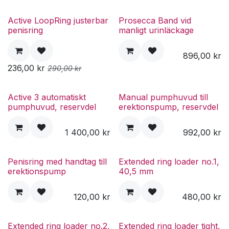
Active LoopRing justerbar
Prosecca Band vid
Specialpris
penisring
manligt urinläckage
896,00
kr
236,00
kr
290,00
kr
Active 3 automatiskt
Manual pumphuvud till
pumphuvud, reservdel
erektionspump, reservdel
1 400,00
kr
992,00
kr
Penisring med handtag till
Extended ring loader no.1,
erektionspump
40,5 mm
120,00
kr
480,00
kr
Extended ring loader no.2,
Extended ring loader tight,