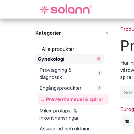
Hoppa till innehåll
Gynekologi
Produ
Kategorier
P
Alla produkter
▾
Gynekologi
Här h
Provtagning &
vårdv
›
diagnostik
spiral
›
Engångsprodukter
→ Preventivmedel & spiral
Eurog
Milex prolaps- &
inkontinensringar
Assisterad befruktning