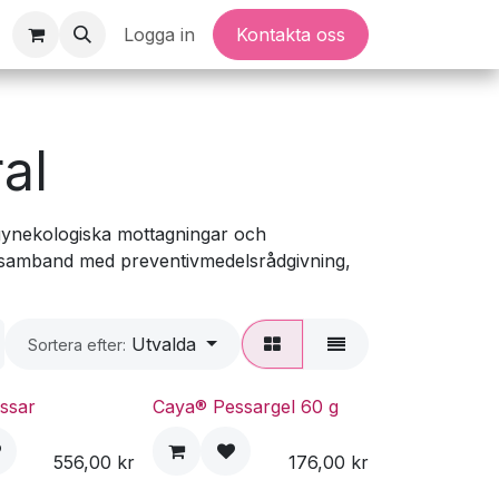
Logga in
Kontakta oss
al
gynekologiska mottagningar och
 i samband med preventivmedelsrådgivning,
Utvalda
Sortera efter:
ssar
Caya® Pessargel 60 g
556,00
kr
176,00
kr