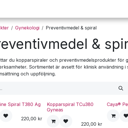
Operation
Infusion
Företaget
Webbutik
kter
Gynekologi
Preventivmedel & spiral
reventivmedel & spir
ittar du kopparspiraler och preventivmedelsprodukter för 
erksamheter. Sortimentet är avsett för klinisk användning
insättning och uppföljning.
ine Spiral T380 Ag
Kopparspiral TCu380
Caya® Pe
Gyneas
220,00
kr
220,00
kr