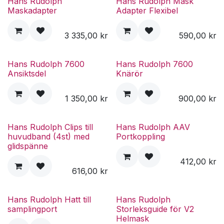
Hans Rudolph
Hans Rudolph Mask
Maskadapter
Adapter Flexibel
3 335,00
kr
590,00
kr
Hans Rudolph 7600
Hans Rudolph 7600
Ansiktsdel
Knärör
1 350,00
kr
900,00
kr
Hans Rudolph Clips till
Hans Rudolph AAV
huvudband (4st) med
Portkoppling
glidspänne
412,00
kr
616,00
kr
Hans Rudolph Hatt till
Hans Rudolph
samplingport
Storleksguide för V2
Helmask