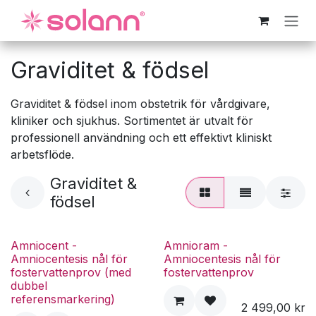
Hoppa till innehåll
Graviditet & födsel
Graviditet & födsel inom obstetrik för vårdgivare,
kliniker och sjukhus. Sortimentet är utvalt för
professionell användning och ett effektivt kliniskt
arbetsflöde.
Graviditet &
födsel
Amniocent -
Amnioram -
Amniocentesis nål för
Amniocentesis nål för
fostervattenprov (med
fostervattenprov
dubbel
referensmarkering)
2 499,00
kr