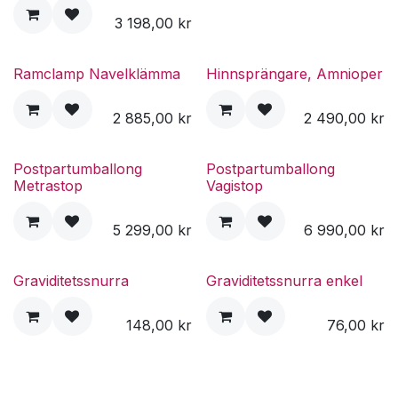
3 198,00
kr
Ramclamp Navelklämma
Hinnsprängare, Amnioper
2 885,00
kr
2 490,00
kr
Postpartumballong
Postpartumballong
Metrastop
Vagistop
5 299,00
kr
6 990,00
kr
Graviditetssnurra
Graviditetssnurra enkel
148,00
kr
76,00
kr