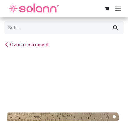
Hoppa till innehåll
Övriga instrument