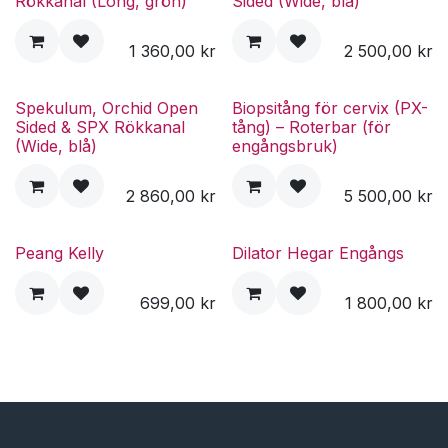
Rökkanal (Long, grön)
Sided (Wide, blå)
1 360,00
kr
2 500,00
kr
Spekulum, Orchid Open
Biopsitång för cervix (PX-
Sided & SPX Rökkanal
tång) – Roterbar (för
(Wide, blå)
engångsbruk)
2 860,00
kr
5 500,00
kr
Peang Kelly
Dilator Hegar Engångs
699,00
kr
1 800,00
kr