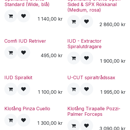
Standard (Wide, blå)
Sided & SPX Rökkanal
(Medium, rosa)
1 140,00
kr
2 860,00
kr
Comfi IUD Retriver
IUD - Extractor
Spiralutdragare
495,00
kr
1 900,00
kr
IUD Spiralkit
U-CUT spiraltrådssax
1 100,00
kr
1 995,00
kr
Klotång Pinza Cuello
Klotång Tirapalle Pozzi-
Palmer Forceps
1 300,00
kr
3 090,00
kr