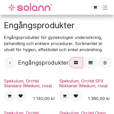
Hoppa till innehåll
Engångsprodukter
Engångsprodukter för gynekologisk undersökning,
behandling och enklare procedurer. Sortimentet är
utvalt för hygien, effektivitet och enkel användning.
Engångsprodukter
Spekulum, Orchid
Spekulum, Orchid SPX
Standard (Medium, rosa)
Rökkanal (Medium, rosa)
1 140,00
kr
1 360,00
kr
Spekulum, Orchid
Spekulum, Orchid Open