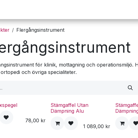
Operation
Infusion
Företaget
Webbutik
kter
Flergångsinstrument
lergångsinstrument
ngsinstrument för klinik, mottagning och operationsmiljö. H
rtopedi och övriga specialiteter.
xspegel
Stämgaffel Utan
Stämgaff
Dämpning Alu
Dämpnin
78,00
kr
1 089,00
kr