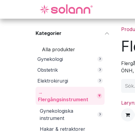
Hoppa till innehåll
Gynekologi
Produ
Kategorier
F
Alla produkter
›
Gynekologi
Flergå
›
Obstetrik
ÖNH, o
›
Elektrokirurgi
→
▾
Flergångsinstrument
Laryn
Gynekologiska
›
instrument
Hakar & retraktorer