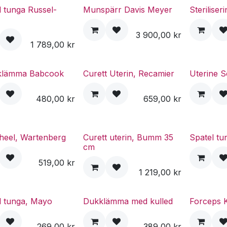
l tunga Russel-
Munspärr Davis Meyer
Steriliser
3 900,00
kr
1 789,00
kr
klämma Babcook
Curett Uterin, Recamier
Uterine 
480,00
kr
659,00
kr
heel, Wartenberg
Curett uterin, Bumm 35
Spatel tu
cm
519,00
kr
1 219,00
kr
l tunga, Mayo
Dukklämma med kulled
Forceps K
269,00
kr
389,00
kr