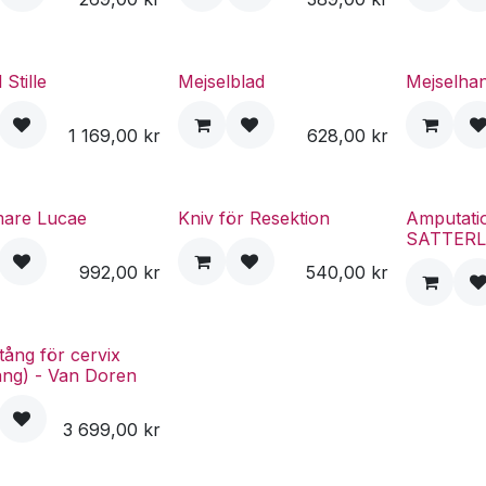
 Stille
Mejselblad
Mejselha
1 169,00
kr
628,00
kr
are Lucae
Kniv för Resektion
Amputati
SATTERL
992,00
kr
540,00
kr
tång för cervix
ång) - Van Doren
3 699,00
kr