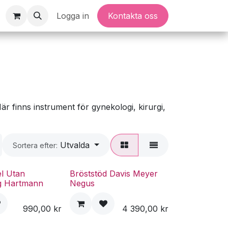
Logga in
Kontakta oss
är finns instrument för gynekologi, kirurgi,
Utvalda
Sortera efter:
el Utan
Bröststöd Davis Meyer
g Hartmann
Negus
990,00
kr
4 390,00
kr