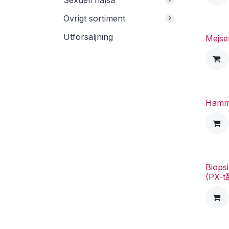
Sexuell hälsa
›
Övrigt sortiment
Utförsäljning
Mejsel
Hamm
Biopsi
(PX-t