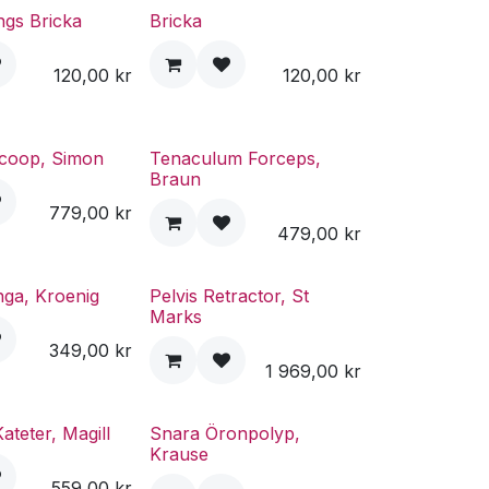
ings Bricka
Bricka
120,00
kr
120,00
kr
Scoop, Simon
Tenaculum Forceps,
Braun
779,00
kr
479,00
kr
nga, Kroenig
Pelvis Retractor, St
Marks
349,00
kr
1 969,00
kr
ateter, Magill
Snara Öronpolyp,
Krause
559,00
kr