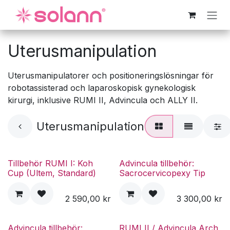
Hoppa till innehåll
Uterusmanipulation
Uterusmanipulatorer och positioneringslösningar för
robotassisterad och laparoskopisk gynekologisk
kirurgi, inklusive RUMI II, Advincula och ALLY II.
Uterusmanipulation
Tillbehör RUMI I: Koh
Advincula tillbehör:
Cup (Ultem, Standard)
Sacrocervicopexy Tip
2 590,00
kr
3 300,00
kr
Advincula tillbehör:
RUMI II / Advincula Arch