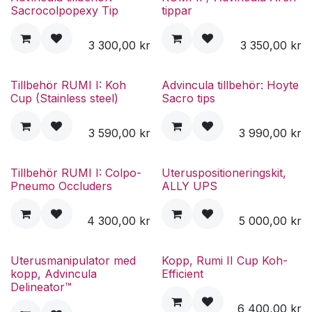
Sacrocolpopexy Tip
tippar
3 300,00
kr
3 350,00
kr
Tillbehör RUMI I: Koh
Advincula tillbehör: Hoyte
Cup (Stainless steel)
Sacro tips
3 590,00
kr
3 990,00
kr
Tillbehör RUMI I: Colpo-
Uteruspositioneringskit,
Pneumo Occluders
ALLY UPS
4 300,00
kr
5 000,00
kr
Uterusmanipulator med
Kopp, Rumi II Cup Koh-
kopp, Advincula
Efficient
Delineator™
6 400,00
kr