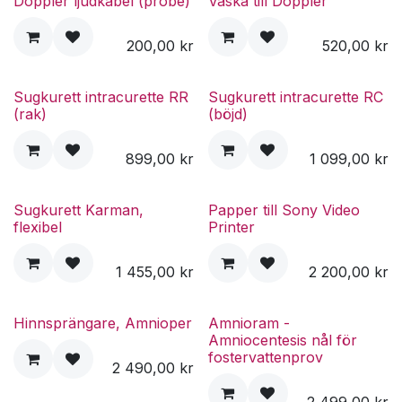
Doppler ljudkabel (probe)
Väska till Doppler
200,00
kr
520,00
kr
Sugkurett intracurette RR
Sugkurett intracurette RC
(rak)
(böjd)
899,00
kr
1 099,00
kr
Sugkurett Karman,
Papper till Sony Video
flexibel
Printer
1 455,00
kr
2 200,00
kr
Hinnsprängare, Amnioper
Amnioram -
Amniocentesis nål för
fostervattenprov
2 490,00
kr
2 499,00
kr