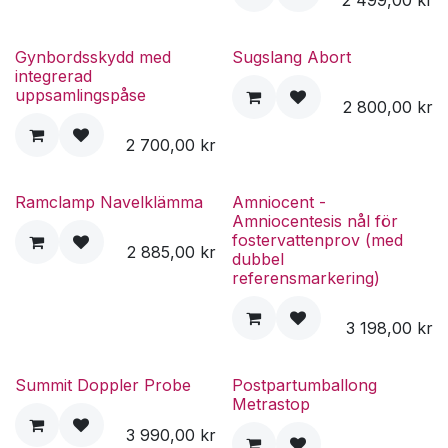
Gynbordsskydd med
Sugslang Abort
integrerad
uppsamlingspåse
2 800,00
kr
2 700,00
kr
Ramclamp Navelklämma
Amniocent -
Amniocentesis nål för
fostervattenprov (med
2 885,00
kr
dubbel
referensmarkering)
3 198,00
kr
Summit Doppler Probe
Postpartumballong
Metrastop
3 990,00
kr