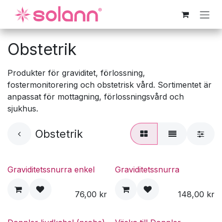
Hoppa till innehåll
Obstetrik
Produkter för graviditet, förlossning,
fostermonitorering och obstetrisk vård. Sortimentet är
anpassat för mottagning, förlossningsvård och
sjukhus.
Obstetrik
Graviditetssnurra enkel
Graviditetssnurra
76,00
kr
148,00
kr