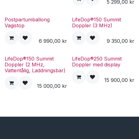
5 299,00
kr
Postpartumballong
LifeDop®150 Summit
Vagistop
Doppler (3 MHz)
6 990,00
kr
9 350,00
kr
LifeDop®150 Summit
LifeDop®250 Summit
Doppler (2 MHz,
Doppler med display
Vattentålig, Laddningsbar)
15 900,00
kr
15 000,00
kr