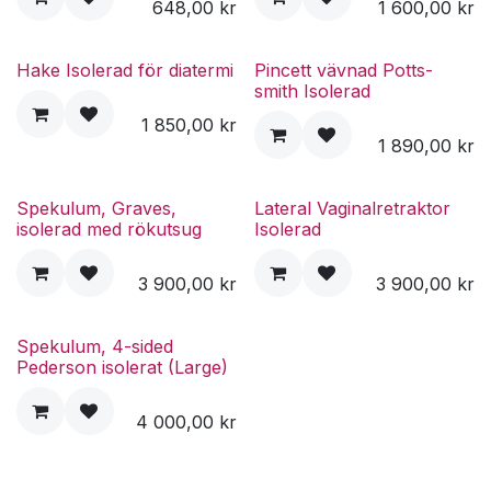
648,00
kr
1 600,00
kr
Hake Isolerad för diatermi
Pincett vävnad Potts-
smith Isolerad
1 850,00
kr
1 890,00
kr
Spekulum, Graves,
Lateral Vaginalretraktor
isolerad med rökutsug
Isolerad
3 900,00
kr
3 900,00
kr
Spekulum, 4-sided
Pederson isolerat (Large)
4 000,00
kr