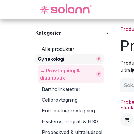
Hoppa till innehåll
Gynekologi
Produ
Kategorier
P
Alla produkter
▾
Gynekologi
Produ
ultral
→ Provtagning &
▾
diagnostik
Bartholinkatetrar
Cellprovtagning
Probe
Steril
Endometrieprovtagning
Hysterosonografi & HSG
Probeskydd & ultraljudsgel