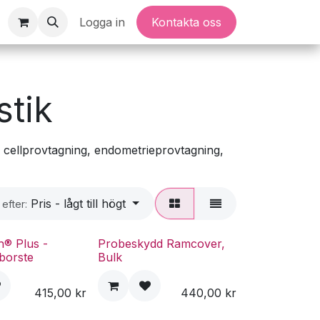
Logga in
Kontakta oss
stik
e cellprovtagning, endometrieprovtagning,
Pris - lågt till högt
 efter:
h® Plus -
Probeskydd Ramcover,
borste
Bulk
415,00
kr
440,00
kr