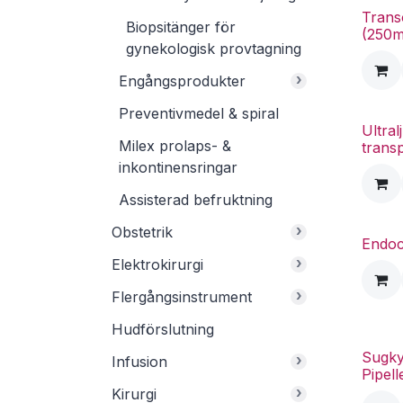
Transo
Biopsitänger för
(250m
gynekologisk provtagning
›
Engångsprodukter
Preventivmedel & spiral
Ultral
Milex prolaps- &
trans
inkontinensringar
Assisterad befruktning
›
Obstetrik
Endoc
›
Elektrokirurgi
›
Flergångsinstrument
Hudförslutning
Sugky
›
Infusion
Pipell
›
Kirurgi