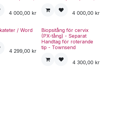
4 000,00
kr
4 000,00
kr
ikateter / Word
Biopsitång för cervix
(PX-tång) - Separat
Handtag för roterande
tip - Townsend
4 299,00
kr
4 300,00
kr