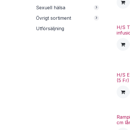
›
Sexuell hälsa
›
Övrigt sortiment
H/S 
Utförsäljning
infusi
H/S E
(5 Fr)
Rampi
cm lå