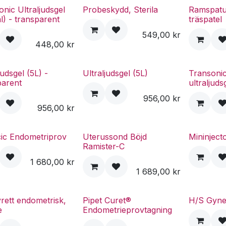
nic Ultraljudsgel
Probeskydd, Sterila
Ramspatu
l) - transparent
träspatel
549,00
kr
448,00
kr
judsgel (5L) -
Ultraljudsgel (5L)
Transoni
parent
ultraljuds
956,00
kr
956,00
kr
ic Endometriprov
Uterussond Böjd
Mininject
Ramister-C
1 680,00
kr
1 689,00
kr
rett endometrisk,
Pipet Curet®
H/S Gyne
e
Endometrieprovtagning