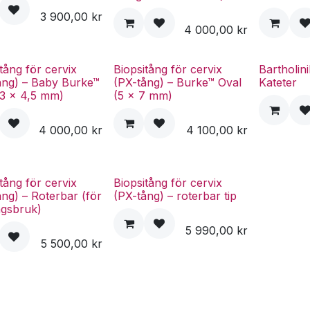
3 900,00
kr
4 000,00
kr
tång för cervix
Biopsitång för cervix
Bartholin
ång) – Baby Burke™
(PX-tång) – Burke™ Oval
Kateter
(3 x 4,5 mm)
(5 x 7 mm)
4 000,00
kr
4 100,00
kr
tång för cervix
Biopsitång för cervix
ång) – Roterbar (för
(PX-tång) – roterbar tip
gsbruk)
5 990,00
kr
5 500,00
kr