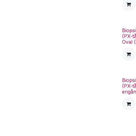
Biopsi
(PX-t
Oval 
Biopsi
(PX-t
engån