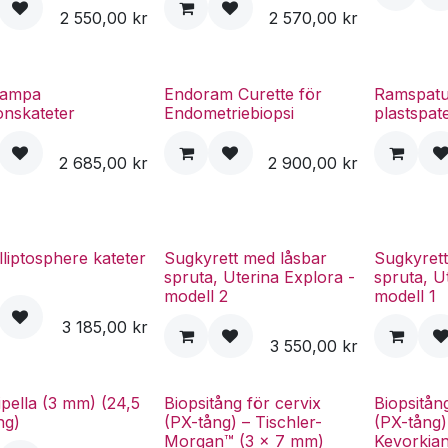
2 550,00
kr
2 570,00
kr
Tampa
Endoram Curette för
Ramspatu
onskateter
Endometriebiopsi
plastspat
2 685,00
kr
2 900,00
kr
lliptosphere kateter
Sugkyrett med låsbar
Sugkyrett
spruta, Uterina Explora -
spruta, U
modell 2
modell 1
3 185,00
kr
3 550,00
kr
pella (3 mm) (24,5
Biopsitång för cervix
Biopsitån
ng)
(PX-tång) – Tischler-
(PX-tång)
Morgan™ (3 x 7 mm)
Kevorkia