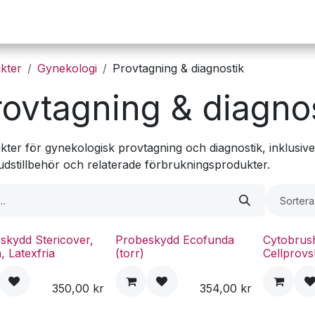
Operation
Infusion
Företaget
Webbutik
kter
Gynekologi
Provtagning & diagnostik
rovtagning & diagno
kter för gynekologisk provtagning och diagnostik, inklusiv
judstillbehör och relaterade förbrukningsprodukter.
Sortera
skydd Stericover,
Probeskydd Ecofunda
Cytobrus
a, Latexfria
(torr)
Cellprovs
350,00
kr
354,00
kr