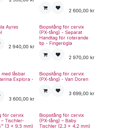
2 600,00
kr
la Ayres
Biopsitång för cervix
el
(PX-tång) - Separat
Handtag för roterande
tip - Fingerögla
2 940,00
kr
2 970,00
kr
 med låsbar
Biopsitång för cervix
terina Explora -
(PX-tång) - Van Doren
3 699,00
kr
3 600,00
kr
g för cervix
Biopsitång för cervix
 – Tischler-
(PX-tång) – Baby
n™ (3 x 9,5 mm)
Tischler (2,3 x 4,2 mm)