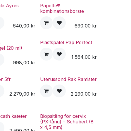
la Ayres
Papette®
kombinationsborste
640,00
kr
690,00
kr
c
Plastspatel Pap Perfect
gel (20 ml)
1 564,00
kr
998,00
kr
or 5fr
Uterussond Rak Ramister
2 279,00
kr
2 290,00
kr
cath kateter
Biopsitång för cervix
(PX-tång) – Schubert (8
x 4,5 mm)
2 590,00
kr