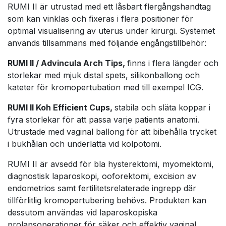
RUMI II är utrustad med ett låsbart flergångshandtag
som kan vinklas och fixeras i flera positioner för
optimal visualisering av uterus under kirurgi. Systemet
används tillsammans med följande engångstillbehör:
RUMI II / Advincula Arch Tips,
finns i flera längder och
storlekar med mjuk distal spets, silikonballong och
kateter för kromopertubation med till exempel ICG.
RUMI II Koh Efficient Cups,
stabila och släta koppar i
fyra storlekar för att passa varje patients anatomi.
Utrustade med vaginal ballong för att bibehålla trycket
i bukhålan och underlätta vid kolpotomi.
RUMI II är avsedd för bla hysterektomi, myomektomi,
diagnostisk laparoskopi, ooforektomi, excision av
endometrios samt fertilitetsrelaterade ingrepp där
tillförlitlig kromopertubering behövs. Produkten kan
dessutom användas vid laparoskopiska
prolapsoperationer för säker och effektiv vaginal