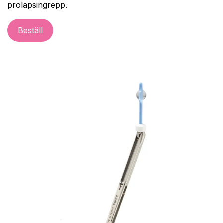
prolapsingrepp.
Bestäl
l