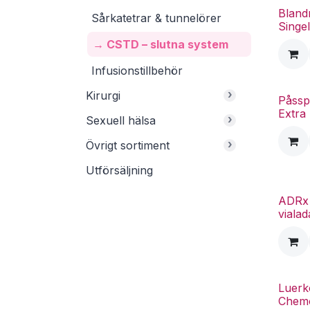
Bland
Sårkatetrar & tunnelörer
Singe
→ CSTD – slutna system
Infusionstillbehör
›
Kirurgi
Påssp
Extra
›
Sexuell hälsa
›
Övrigt sortiment
Utförsäljning
ADRx 
vialad
Luerk
Chem