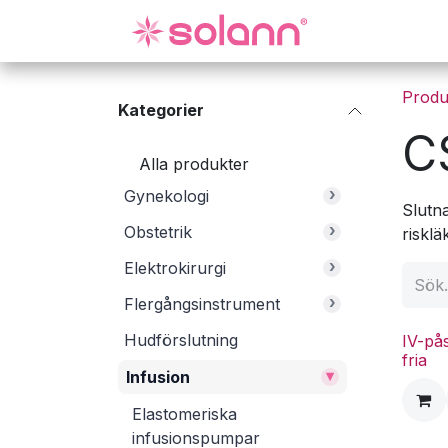
Hoppa till innehåll
Gynekologi
Produ
Kategorier
C
Alla produkter
›
Gynekologi
Slutn
›
Obstetrik
risklä
›
Elektrokirurgi
›
Flergångsinstrument
Hudförslutning
IV-på
fria
▾
Infusion
Elastomeriska
infusionspumpar