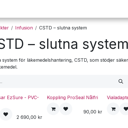
Operation
Infusion
Företaget
Webbutik
kter
Infusion
CSTD – slutna system
STD – slutna syste
a system för läkemedelshantering, CSTD, som stödjer säker
kemedel.
sar EzSure - PVC-
Koppling ProSeal Nålfri
Vialadapt
90,00
kr
2 690,00
kr