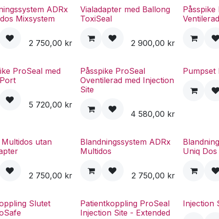
ningssystem ADRx
Vialadapter med Ballong
Påsspike 
ldos Mixsystem
ToxiSeal
Ventilera
2 750,00
kr
2 900,00
kr
ike ProSeal med
Påsspike ProSeal
Pumpset 
 Port
Oventilerad med Injection
Site
5 720,00
kr
4 580,00
kr
Multidos utan
Blandningssystem ADRx
Blandnin
apter
Multidos
Uniq Do
2 750,00
kr
2 750,00
kr
oppling Slutet
Patientkoppling ProSeal
Injection
oSafe
Injection Site - Extended