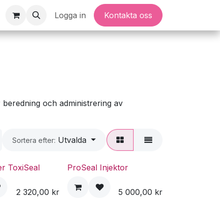
Logga in
Kontakta oss
m
 beredning och administrering av
Utvalda
Sortera efter:
er ToxiSeal
ProSeal Injektor
2 320,00
kr
5 000,00
kr