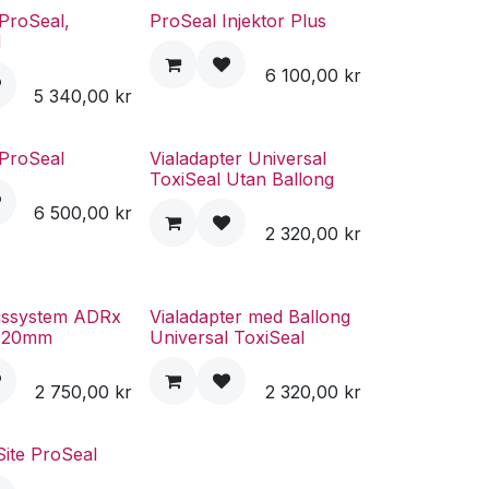
ProSeal,
ProSeal Injektor Plus
d
6 100,00
kr
5 340,00
kr
ProSeal
Vialadapter Universal
ToxiSeal Utan Ballong
6 500,00
kr
2 320,00
kr
gssystem ADRx
Vialadapter med Ballong
s 20mm
Universal ToxiSeal
2 750,00
kr
2 320,00
kr
 Site ProSeal