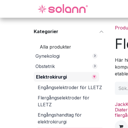
Hoppa till innehåll
Gynekologi
Produ
Kategorier
F
Alla produkter
›
Gynekologi
Här h
›
Obstetrik
kompa
etable
▾
Elektrokirurgi
Engångselektroder för LLETZ
Flergångselektroder för
Jack
LLETZ
Diate
Engångshandtag för
flerg
elektrokirurgi