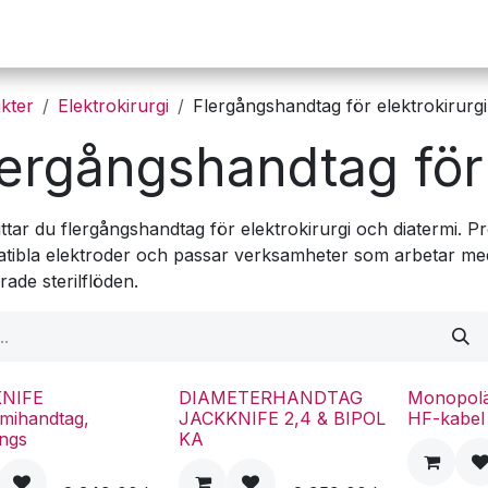
Operation
Infusion
Företaget
Webbutik
kter
Elektrokirurgi
Flergångshandtag för elektrokirurgi
lergångshandtag för 
ittar du flergångshandtag för elektrokirurgi och diatermi.
tibla elektroder och passar verksamheter som arbetar me
rade sterilflöden.
KNIFE
DIAMETERHANDTAG
Monopolä
rmihandtag,
JACKKNIFE 2,4 & BIPOL
HF-kabel
ångs
KA