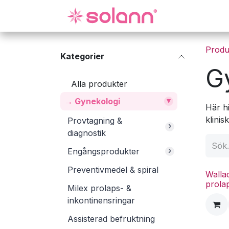
Hoppa till innehåll
Gynekologi
Produ
Kategorier
G
Alla produkter
▾
→ Gynekologi
Här h
klinis
Provtagning &
›
diagnostik
›
Engångsprodukter
Preventivmedel & spiral
Walla
prola
Milex prolaps- &
inkontinensringar
Assisterad befruktning