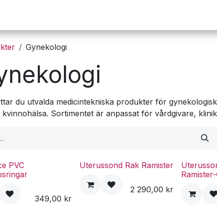
Operation
Infusion
Företaget
Webbutik
kter
Gynekologi
ynekologi
ittar du utvalda medicintekniska produkter för gynekologis
k kvinnohälsa. Sortimentet är anpassat för vårdgivare, klini
ce PVC
Uterussond Rak Ramister
Uterusso
psringar
Ramister
2 290,00
kr
349,00
kr