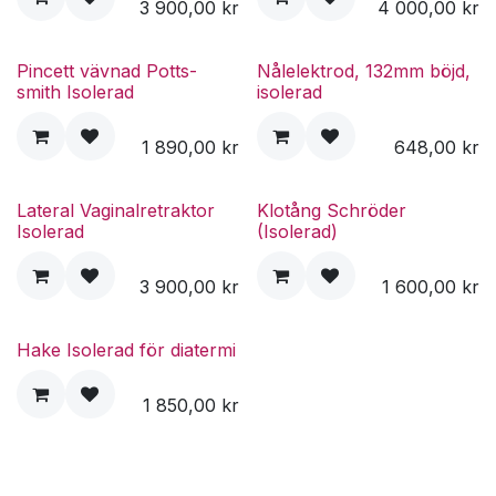
3 900,00
kr
4 000,00
kr
Pincett vävnad Potts-
Nålelektrod, 132mm böjd,
smith Isolerad
isolerad
1 890,00
kr
648,00
kr
Lateral Vaginalretraktor
Klotång Schröder
Isolerad
(Isolerad)
3 900,00
kr
1 600,00
kr
Hake Isolerad för diatermi
1 850,00
kr