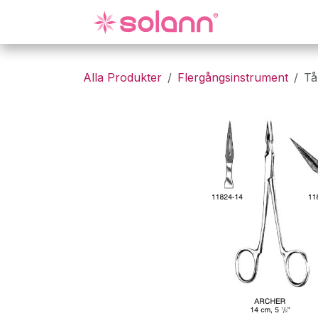
Hoppa till innehåll
Gynekologi
Alla Produkter
Flergångsinstrument
Tå