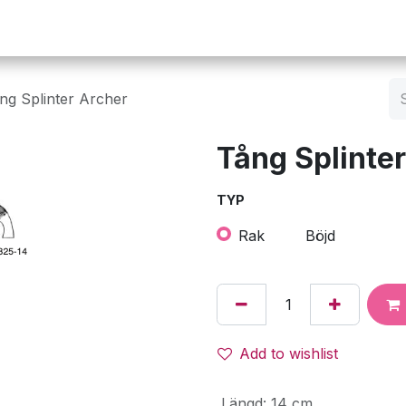
Operation
Infusion
Företaget
Webbutik
ng Splinter Archer
Tång Splinte
TYP
Rak
Böjd
Add to wishlist
Längd
:
14 cm