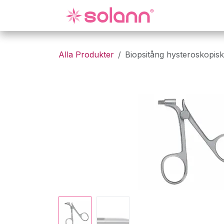
Hoppa till innehåll
Gynekologi
Alla Produkter
Biopsitång hysteroskopisk