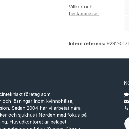
Villkor och
bestämmelser
Intern referens:
R292-017
K
cintekniskt företag som
r och lösningar inom kvinnohälsa,
sion. Sedan 2004 har vi arbetat nära
niker och sjukhus i Norden med fokus på
dning. Huvudkontoret är beläget i
rksamheten omfattar Sverige, Norge,