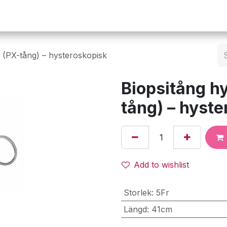
Operation
Infusion
Företaget
Webbutik
 (PX-tång) – hysteroskopisk
Biopsitång h
tång) – hyst
Add to wishlist
Storlek
:
5Fr
Längd
:
41cm