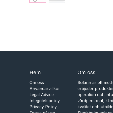
Hem​​
Om oss
Om oss
Solann är ett medi
Användarvillkor
erbjuder produkte
Legal Advice
operation och infu
Integritetspolicy
vårdpersonal, kli
Privacy Policy
kvalitet och utbil
Terms of use
Stockholm och ve