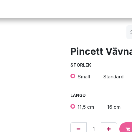
Operation
Infusion
Företaget
Webbutik
Pincett Vävn
STORLEK
Small
Standard
LÄNGD
11,5 cm
16 cm