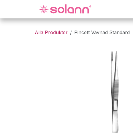
Hoppa till innehåll
Gynekologi
Alla Produkter
Pincett Vävnad Standard