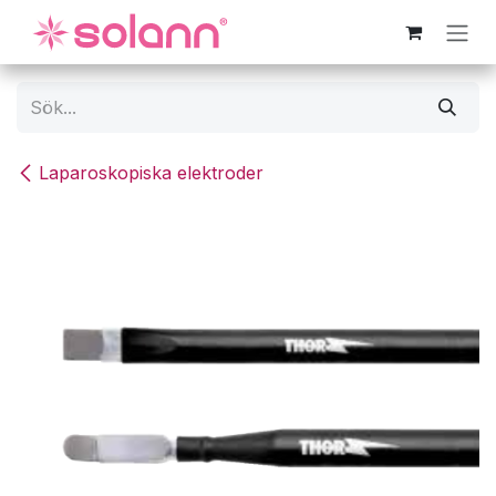
Hoppa till innehåll
Laparoskopiska elektroder