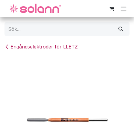
Hoppa till innehåll
Engångselektroder för LLETZ