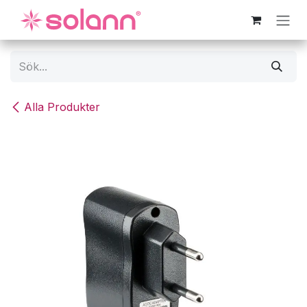
Hoppa till innehåll
Alla Produkter