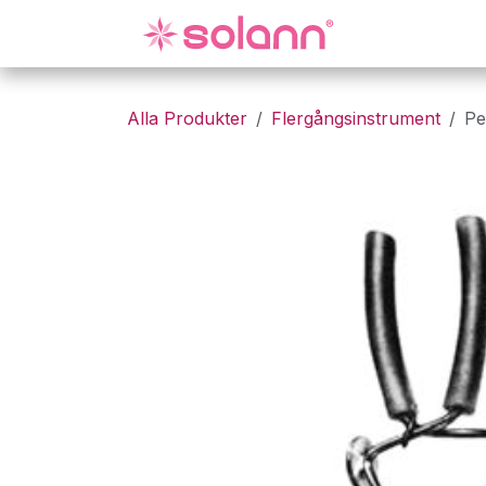
Hoppa till innehåll
Gynekologi
Alla Produkter
Flergångsinstrument
Pe