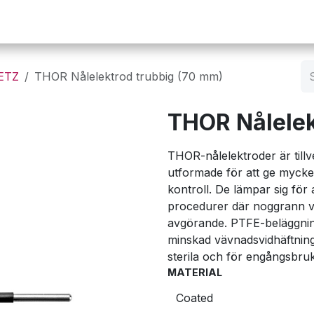
Operation
Infusion
Företaget
Webbutik
LETZ
THOR Nålelektrod trubbig (70 mm)
THOR Nålelek
THOR-nålelektroder är tillv
utformade för att ge mycke
kontroll. De lämpar sig för
procedurer där noggrann v
avgörande. PTFE-beläggning
minskad vävnadsvidhäftning
sterila och för engångsbruk
MATERIAL