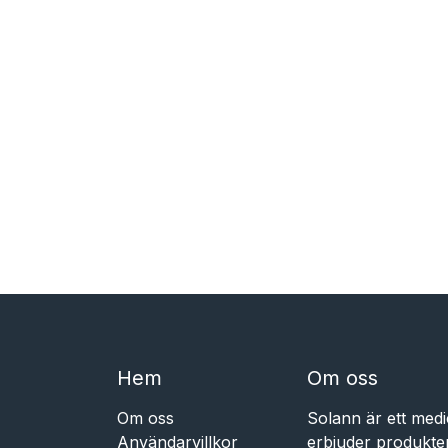
Hem​​
Om oss
Om oss
Solann är ett medi
Användarvillkor
erbjuder produkte