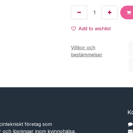
Add to wishlist
Villkor och
bestämmelser
K
cintekniskt företag som
r och lösningar inom kvinnohälsa,