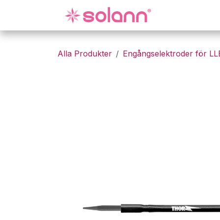
Hoppa till innehåll
Gynekologi
Alla Produkter
Engångselektroder för L