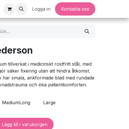
Logga in
Kontakta oss
ederson
m tillverkat i medicinskt rostfritt stål, med
ör säker fixering utan att hindra åtkomst.
n har smala, ankformade blad med rundade
ävnadstrauma och öka patientkomforten.
MediumLong
Large
Lägg till i varukorgen