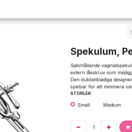
Operation
Infusion
Företaget
Webbutik
Spekulum, P
Självhållande vaginalspekulu
extern låsskruv som möjligg
Den dubbelbladiga designe
spetsar för att minimera v
STORLEK
Small
Medium