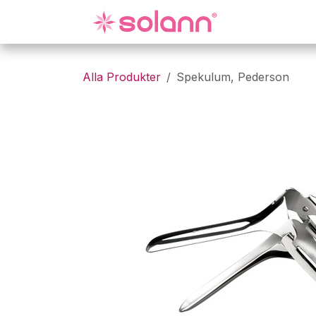
Hoppa till innehåll
Gynekologi
Alla Produkter
Spekulum, Pederson