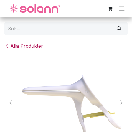
Hoppa till innehåll
Alla Produkter