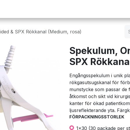
Operation
Infusion
Företaget
Webbutik
ided & SPX Rökkanal (Medium, rosa)
Spekulum, Or
SPX Rökkanal
Engångsspekulum i unik pla
rökgasutsugskanal för förb
munstycke som passar de fl
åtkomst och sikt vid kirurg
kanter för ökad patientkomf
ljusreflekterande yta. Fär
FÖRPACKNINGSSTORLEK
1x30 (30 packade per st