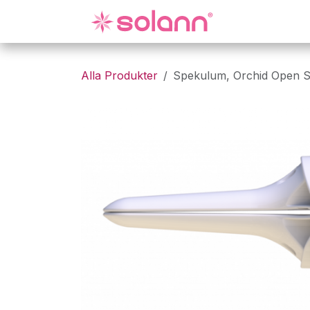
Hoppa till innehåll
Gynekologi
Alla Produkter
Spekulum, Orchid Open S