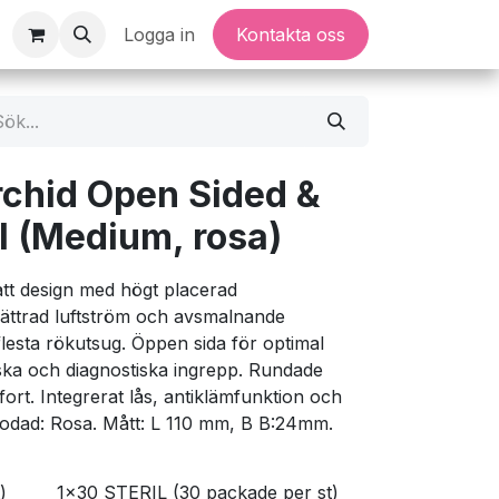
Logga in
Kontakta oss
chid Open Sided &
 (Medium, rosa)
tt design med högt placerad
ättrad luftström och avsmalnande
esta rökutsug. Öppen sida för optimal
iska och diagnostiska ingrepp. Rundade
ort. Integrerat lås, antiklämfunktion och
gkodad: Rosa. Mått: L 110 mm, B B:24mm.
)
1x30 STERIL (30 packade per st)