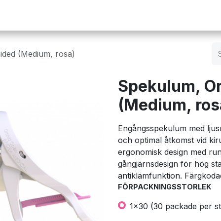
Operation
Infusion
Företaget
Webbutik
ided (Medium, rosa)
Spekulum, Or
(Medium, ros
Engångsspekulum med ljusre
och optimal åtkomst vid kir
ergonomisk design med run
gångjärnsdesign för hög stab
antiklämfunktion. Färgkoda
FÖRPACKNINGSSTORLEK
1x30 (30 packade per st