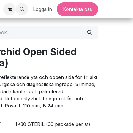
Logga in
Kontakta oss
chid Open Sided
a)
flekterande yta och öppen sida för fri sikt
urgiska och diagnostiska ingrepp. Slimmad,
dade kanter och patenterad
ilitet och styvhet. Integrerat lås och
d: Rosa. L 110 mm, B 24 mm.
)
1x30 STERIL (30 packade per st)