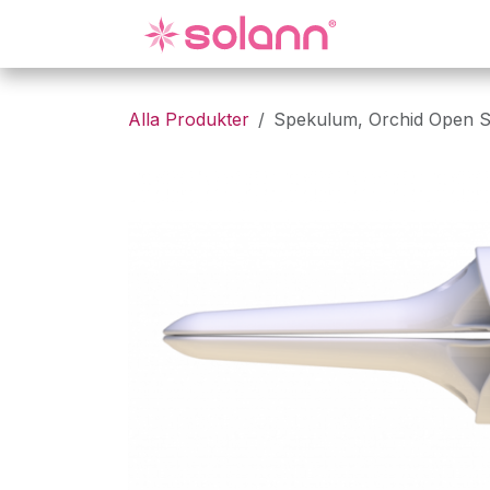
Hoppa till innehåll
Gynekologi
Alla Produkter
Spekulum, Orchid Open S