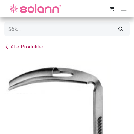
Hoppa till innehåll
Alla Produkter