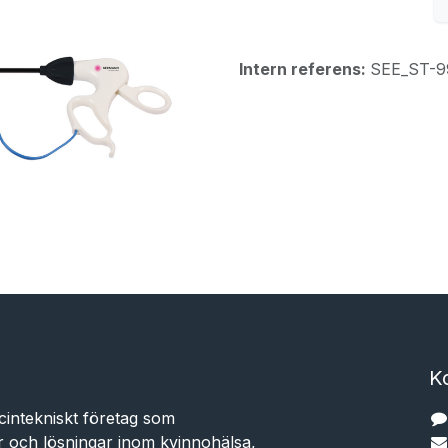
Intern referens:
SEE_ST-9
K
cintekniskt företag som
r och lösningar inom kvinnohälsa,