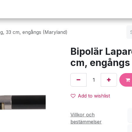
Operation
Infusion
Företaget
Webbutik
ng, 33 cm, engångs (Maryland)
Bipolär Lapa
cm, engångs
Add to wishlist
Villkor och
bestämmelser