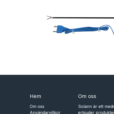
Hem​​
Om oss
Om oss
Solann är ett medi
Användarvillkor
erbjuder produkte