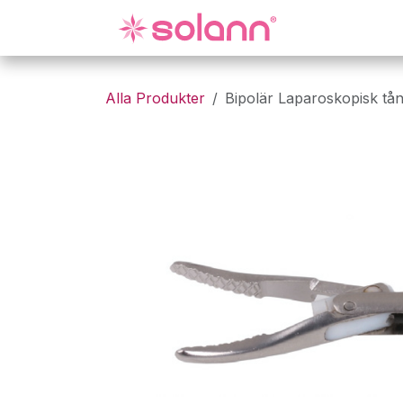
Hoppa till innehåll
Gynekologi
Alla Produkter
Bipolär Laparoskopisk tå