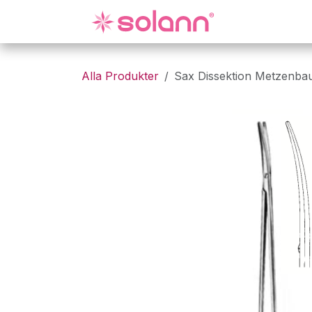
Hoppa till innehåll
Gynekologi
Alla Produkter
Sax Dissektion Metzenba