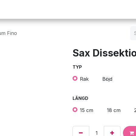
Operation
Infusion
Företaget
Webbutik
um Fino
Sax Dissekti
TYP
Rak
Böjd
LÄNGD
15 cm
18 cm