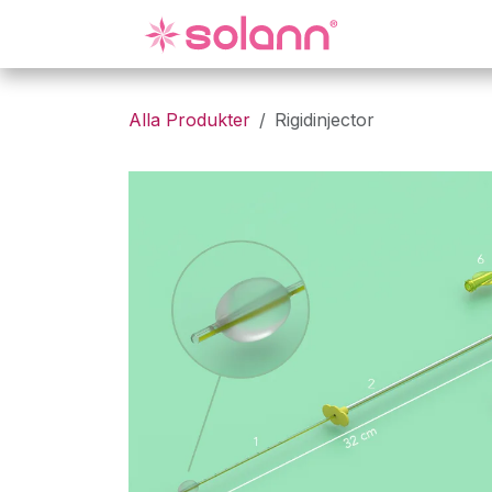
Hoppa till innehåll
Gynekologi
Alla Produkter
Rigidinjector