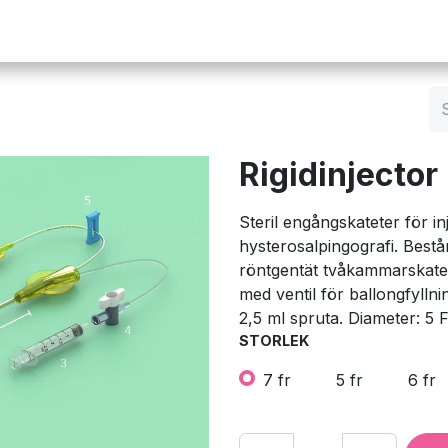
Operation
Infusion
Företaget
Webbutik
Rigidinjector
Steril engångskateter för in
hysterosalpingografi. Bestå
röntgentät tvåkammarskatet
med ventil för ballongfylln
2,5 ml spruta. Diameter: 5 
STORLEK
7 fr
5 fr
6 fr