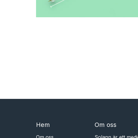
Hem​​
Om oss
Om oss
Solann är ett medi