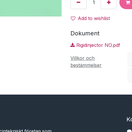
Add to wishlist
Dokument
Rigidinjector NO.pdf
Villkor och
bestämmelser
K
cintekniskt företag som