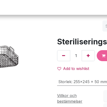
Operation
Infusion
Företaget
Webbutik
Sterilisering
Add to wishlist
Storlek
:
255x245 x 50 mm
Villkor och
bestämmelser