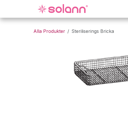
Hoppa till innehåll
Gynekologi
Alla Produkter
Steriliserings Bricka