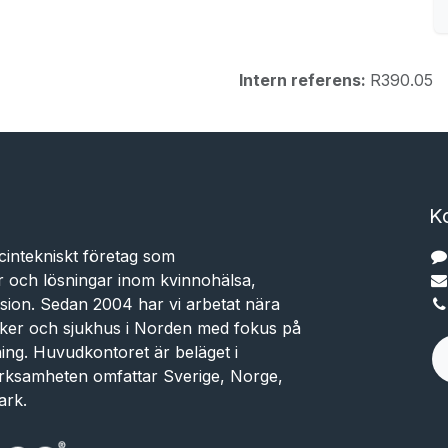
Intern referens:
R390.05
K
cintekniskt företag som
r och lösningar inom kvinnohälsa,
sion. Sedan 2004 har vi arbetat nära
niker och sjukhus i Norden med fokus på
dning. Huvudkontoret är beläget i
rksamheten omfattar Sverige, Norge,
ark.