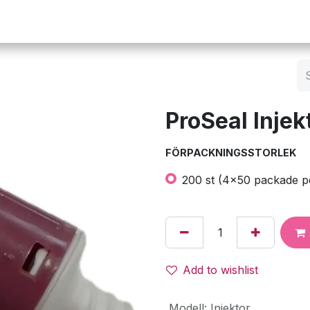
Operation
Infusion
Företaget
Webbutik
ProSeal Injek
FÖRPACKNINGSSTORLEK
200 st (4x50 packade p
Add to wishlist
Modell
:
Injektor