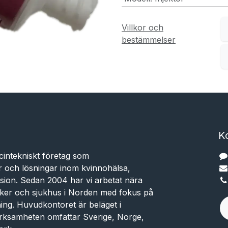
Villkor och
bestämmelser
K
cintekniskt företag som
r och lösningar inom kvinnohälsa,
sion. Sedan 2004 har vi arbetat nära
niker och sjukhus i Norden med fokus på
dning. Huvudkontoret är beläget i
rksamheten omfattar Sverige, Norge,