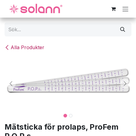
Hoppa till innehåll
Alla Produkter
Mätsticka för prolaps, ProFem
P.O.P.s