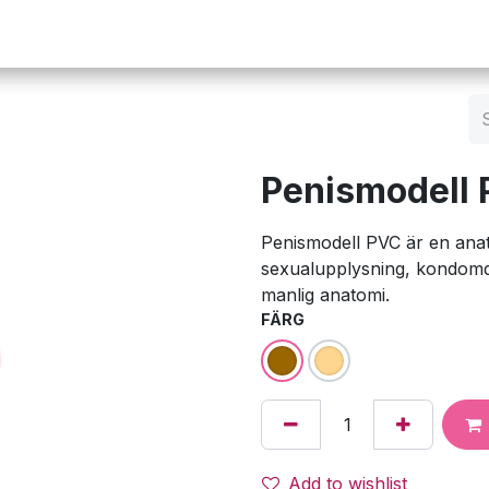
Operation
Infusion
Företaget
Webbutik
Penismodell
Penismodell PVC är en ana
sexualupplysning, kondomd
manlig anatomi.
FÄRG
Add to wishlist