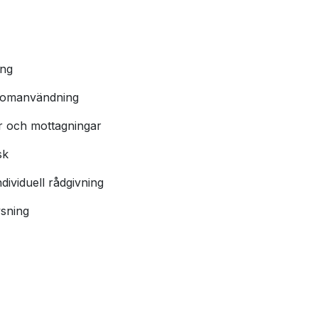
ing
ndomanvändning
er och mottagningar
sk
dividuell rådgivning
ysning