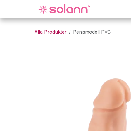
Hoppa till innehåll
Gynekologi
Alla Produkter
Penismodell PVC