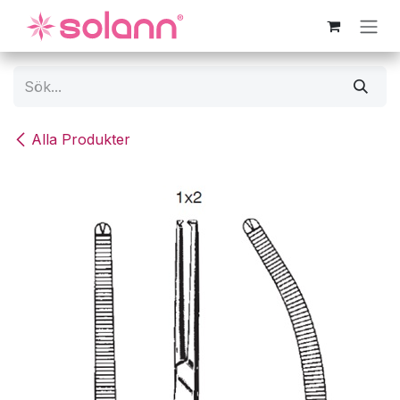
Hoppa till innehåll
Alla Produkter