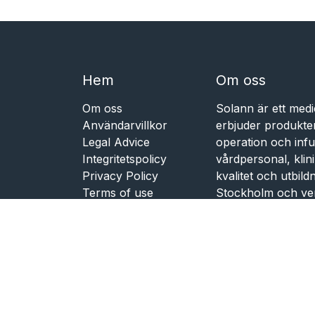
Hem​​
Om oss
Om oss
Solann är ett medi
Användarvillkor
erbjuder produkte
Legal Advice
operation och infu
Integritetspolicy
vårdpersonal, kli
Privacy Policy
kvalitet och utbil
Terms of use
Stockholm och ve
Boka möte
Finland och Danm