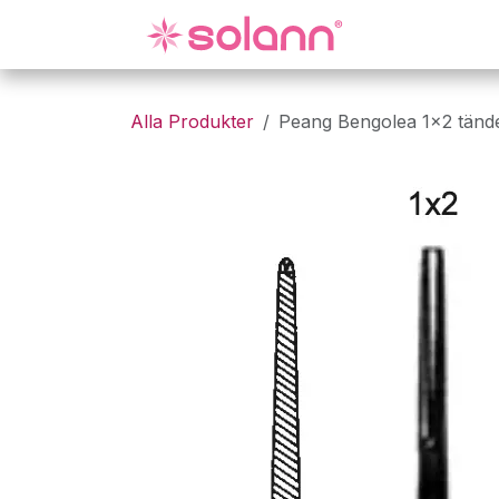
Hoppa till innehåll
Gynekologi
Alla Produkter
Peang Bengolea 1x2 tänd