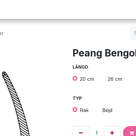
Operation
Infusion
Företaget
Webbutik
er
Peang Bengol
LÄNGD
20 cm
26 cm
TYP
Rak
Böjd