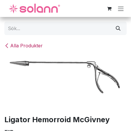
Hoppa till innehåll
Alla Produkter
Ligator Hemorroid McGivney