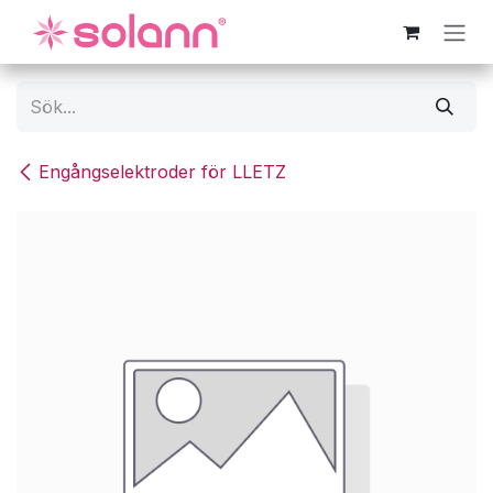
Hoppa till innehåll
Engångselektroder för LLETZ