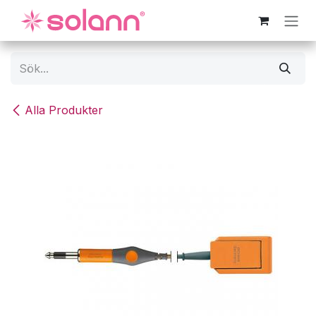
Hoppa till innehåll
Alla Produkter